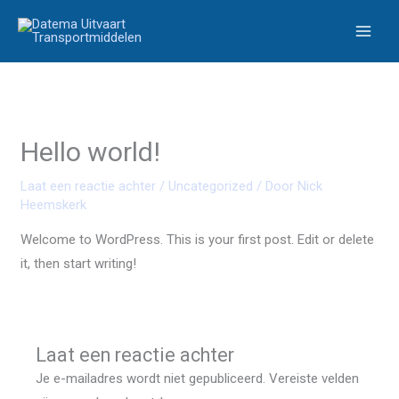
Ga
naar
de
inhoud
Hello world!
Laat een reactie achter
/
Uncategorized
/ Door
Nick
Heemskerk
Welcome to WordPress. This is your first post. Edit or delete
it, then start writing!
Laat een reactie achter
Je e-mailadres wordt niet gepubliceerd.
Vereiste velden